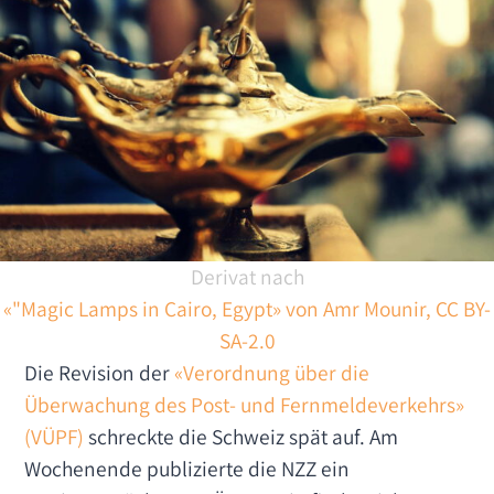
Derivat nach
«"Magic Lamps in Cairo, Egypt» von Amr Mounir, CC BY-
SA-2.0
Die Revision der
«Verordnung über die
Überwachung des Post- und Fernmeldeverkehrs»
(VÜPF)
schreckte die Schweiz spät auf. Am
Wochenende publizierte die NZZ ein