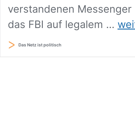
verstandenen Messenger 
Der
das FBI auf legalem …
wei
Liebling
des
FBI
Das Netz ist politisch