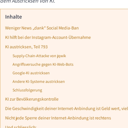
dem Austricksen von KI.
Inhalte
Weniger News „dank“ Social Media-Ban
KI hilft bei der Instagram-Account-Übernahme
KI austricksen, Teil 793
Supply-Chain-Attacke von jqwik
Angriffsversuche gegen KI-Web-Bots
Google-KI austricksen
Andere KI-Systeme austricksen
Schlussfolgerung
KI zur Bevölkerungskontrolle
Die Geschwindigkeit deiner Internet-Anbindung ist Geld wert, vie
Nicht jede Sperre deiner Internet-Anbindung ist rechtens
Und schliesslich: