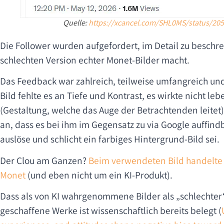
Quelle:
https://xcancel.com/SHL0MS/status/20
Die Follower wurden aufgefordert, im Detail zu beschre
schlechten Version echter Monet-Bilder macht.
Das Feedback war zahlreich, teilweise umfangreich und
Bild fehlte es an Tiefe und Kontrast, es wirkte nicht l
(Gestaltung, welche das Auge der Betrachtenden leite
an, dass es bei ihm im Gegensatz zu via Google auffi
auslöse und schlicht ein farbiges Hintergrund-Bild sei.
Der Clou am Ganzen?
Beim verwendeten Bild handelte 
Monet
(und eben nicht um ein KI-Produkt).
Dass als von KI wahrgenommene Bilder als „schlechte
geschaffene Werke ist wissenschaftlich bereits belegt (