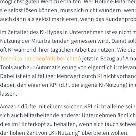
möglichst guten Wert zu erhalten. Wer Hotline-Mitarbei
sie selbst lösen können, muss sich nicht wundern, wen
auch dann als gelöst markieren, wenn das Kundenproble
Im Zeitalter des KI-Hypes in Unternehmen ist es nicht m
Nutzung der Mitarbeitenden gemessen wird. Damit soll
oft KI während ihrer täglichen Arbeit zu nutzen. Wie di
Technica hat ebenfalls berichtet
) jetzt in Bezug auf Am
Tools auch zur Automatisierung von eigentlich irreleva
Dabei ist ein allfälliger Mehrwert durch KI nicht vorhan
dabei, den eigenen KPI (d.h. die eigene KI-Nutzung) in
lassen.
Amazon dürfte mit einem solchen KPI nicht alleine se
sich auch Mitarbeitende anderer Unternehmen ähnlich o
dies im Hinterkopf zu behalten, wenn sich (auch schw
der hohen Zahl von „KI-Nutzung“ überbieten wollen.