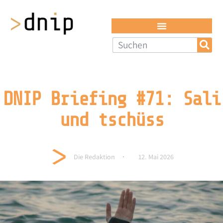
DNIP Briefing #71: Sali
und tschüss
Die Redaktion
12. Mai 2026