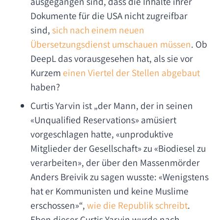
ausgegangen sind, dass die Inhalte ihrer
Dokumente für die USA nicht zugreifbar
sind,
sich nach einem neuen
Übersetzungsdienst umschauen müssen
. Ob
DeepL das vorausgesehen hat, als sie vor
Kurzem
einen Viertel der Stellen abgebaut
haben?
Curtis Yarvin ist „der Mann, der in seinen
«Unqualified Reservations» amüsiert
vorgeschlagen hatte, «unproduktive
Mitglieder der Gesellschaft» zu «Biodiesel zu
verarbeiten», der über den Massen­mörder
Anders Breivik zu sagen wusste: «Wenigstens
hat er Kommunisten und keine Muslime
erschossen»“,
wie die Republik schreibt
.
Eben dieser Curtis Yarvin wurde nach