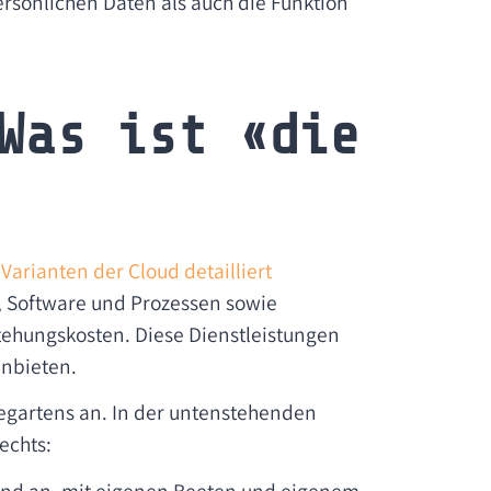
ersönlichen Daten als auch die Funktion
Was ist «die
Varianten der Cloud detailliert
, Software und Prozessen sowie
tehungskosten. Diese Dienstleistungen
anbieten.
egartens an. In der untenstehenden
echts:
and an, mit eigenen Beeten und eigenem