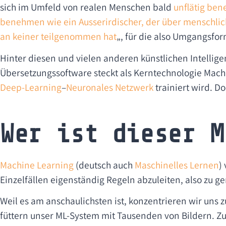
sich im Umfeld von realen Menschen bald
unflätig be
be­neh­men wie ein Ausserirdischer, der über menschli
an keiner teilge­nom­men hat
„, für die also Umgangsfo
Hinter diesen und vielen anderen künstlichen Intellig
Übersetzungssoftware steckt als Kerntechnologie Mac
Deep-Learning
–
Neuronales Netzwerk
trainiert wird. D
Wer ist dieser M
Mach
ine Learning
(deutsch auch
Maschinelles Lernen
)
Einzelfällen eigenständig Regeln abzuleiten, also zu ge
Weil es am anschaulichsten ist, konzentrieren wir uns 
füttern unser ML-System mit Tausenden von Bildern. Z