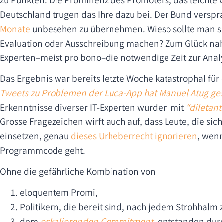
Deutschland trugen das Ihre dazu bei. Der Bund versp
Monate
unbesehen zu übernehmen. Wieso sollte man s
Evaluation oder Ausschreibung machen? Zum Glück nah
Experten–meist pro bono–die notwendige Zeit zur Anal
Das Ergebnis war bereits letzte Woche katastrophal für
Tweets zu Problemen der Luca-App hat Manuel Atug g
Erkenntnisse diverser IT-Experten wurden mit
“diletant
Grosse Fragezeichen wirft auch auf, dass Leute, die sic
einsetzen, genau
dieses Urheberrecht ignorieren
, wen
Programmcode geht.
Ohne die gefährliche Kombination von
eloquentem Promi,
Politikern, die bereit sind, nach jedem Strohhalm 
dem
eskalierenden Commitment
, entstanden dur