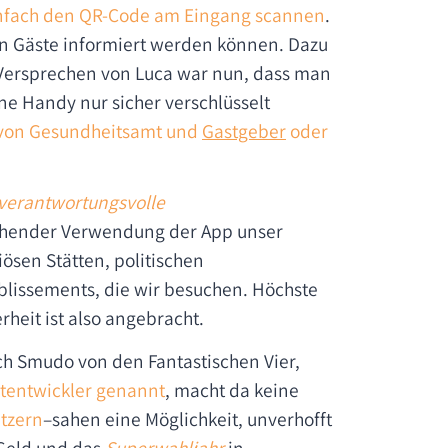
infach den QR-Code am Eingang scannen
.
nen Gäste informiert werden können. Dazu
 Versprechen von Luca war nun, dass man
e Handy nur sicher verschlüsselt
von
Gesundheitsamt und
Gastgeber
oder
 verantwortungsvolle
hgehender Verwendung der App unser
iösen Stätten, politischen
blissements, die wir besuchen. Höchste
heit ist also angebracht.
ch Smudo von den Fantastischen Vier,
tentwickler genannt
, macht da keine
tzern
–sahen eine Möglichkeit, unverhofft
 Geld und das
Superwahljahr
in