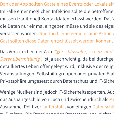
Dank der App sollten
Gäste
eines Events oder Lokals e
Im Falle einer möglichen Infektion sollte die betroffe
müssen traditionell Kontaktdaten erfasst werden. Das
die Daten nur einmal eingeben müsse und sie das eigen
verlassen würden.
Nur durch eine gemeinsame Aktion 
Gast sollten diese Daten entschlüsselt werden können
.
Das Versprechen der App,
“
v
erschlüsselte, sichere und
Datenübermittlung”
,
ist ja auch wichtig, da bei durc
detailliertes Leben offengelegt wird, inklusive der relig
Veranstaltungen, Selbsthilfegruppen oder privaten Eta
Privatsphäre umgesetzt durch Datenschutz und IT-Sicher
Wenige Musiker sind jedoch IT-Sicherheitsexperten. Au
das Aushängeschild von Luca und zwischendurch als
Mi
Ausnahme. Politiker–
unterstützt
von einigen
Datenschü
zu Punkten. Die Prominenz des Promoters, das leichte