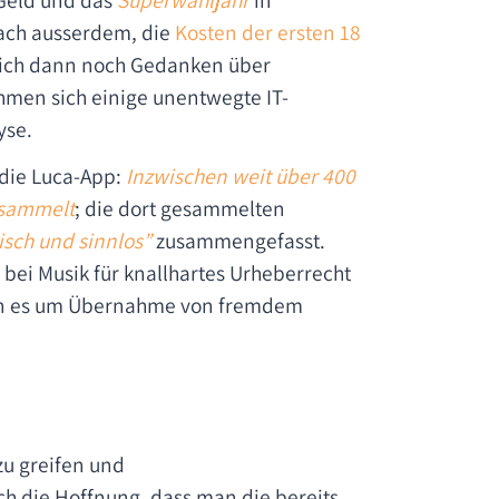
rach ausserdem, die
Kosten der ersten 18
ich dann noch Gedanken über
men sich einige unentwegte IT-
yse.
 die Luca-App:
Inzwischen weit über 400
esammelt
; die dort gesammelten
isch und sinnlos”
zusammengefasst.
h bei Musik für knallhartes Urheberrecht
n es um Übernahme von fremdem
zu greifen und
ch die Hoffnung, dass man die bereits