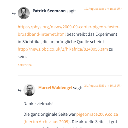
19. August 2025 um 18:58 Uhr
Patrick Seemann
sagt:
https://phys.org/news/2009-09-carrier-pigeon-faster-
broadband-internet.html
beschreibt das Experiment
in Südafrika, die ursprüngliche Quelle scheint
http://news.bbc.co.uk/2/hi/africa/8248056.stm
zu
sein.
Antworten
24. August 2025 um 16:16 Uhr
Marcel Waldvogel
sagt:
Danke vielmals!
Die ganz originale Seite war
pigeonrace2009.co.za
(hier im Archiv aus 2009)
. Die aktuelle Seite ist gut