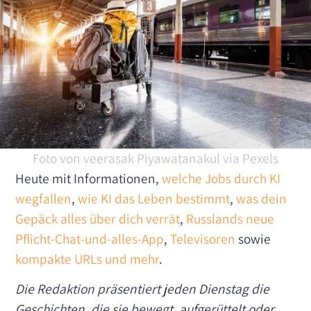
Foto von veerasak Piyawatanakul via Pexels
Heute mit Informationen,
welche Jobs durch KI
wegfallen
,
wie KI das Leben bestimmt
,
was dein
Gepäck alles über dich verrät
,
Russlands neue
Pflicht-Chat-und-alles-App
,
Televisoren
sowie
kompakte URLs und mehr
.
Die Redaktion präsentiert jeden Dienstag die
Geschichten, die sie bewegt, aufgerüttelt oder