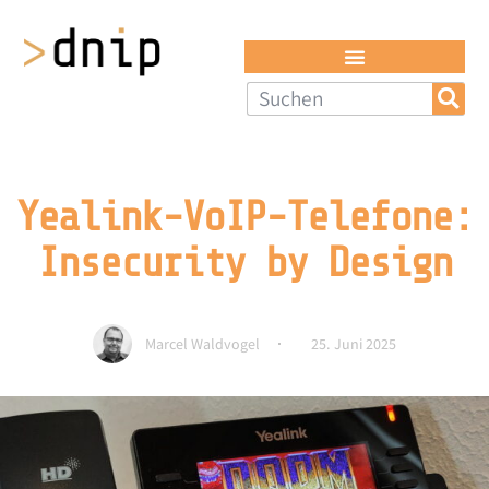
Yealink-VoIP-Telefone:
Insecurity by Design
Marcel Waldvogel
25. Juni 2025