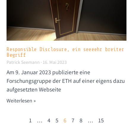
Responsible Disclosure, ein seeeehr breiter
Begriff
Patrick Seemann
16. Mai 2023
Am 9. Januar 2023 publizierte eine
Forschungsgruppe der ETH auf einer eigens dazu
aufgesetzten Webseite
Weiterlesen »
1
…
4
5
6
7
8
…
15