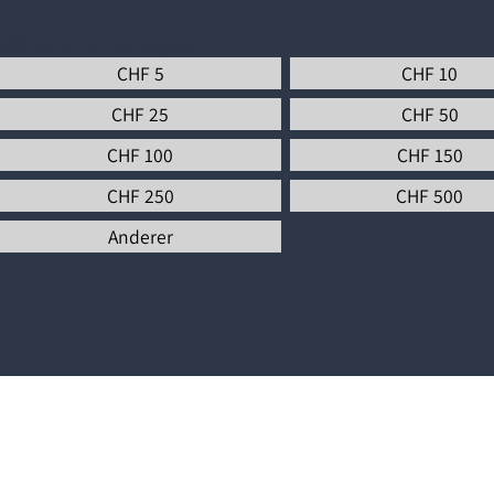
Wähle einen Betrag aus
*
CHF
5
CHF
10
CHF
25
CHF
50
CHF
100
CHF
150
CHF
250
CHF
500
Anderer