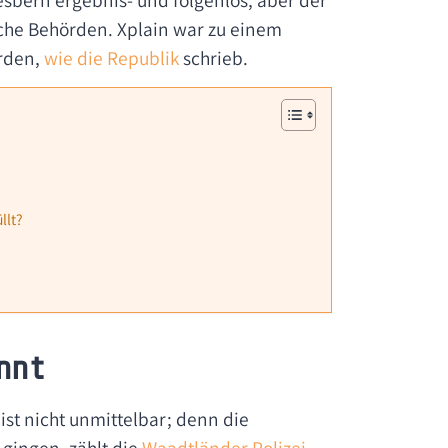
bern ergebnis- und folgenlos, aber der
iche Behörden. Xplain war zu einem
rden,
wie die Republik
schrieb.
llt?
nnt
st nicht unmittelbar; denn die
 gingen, zählt die
Waadtländer Polizei
.