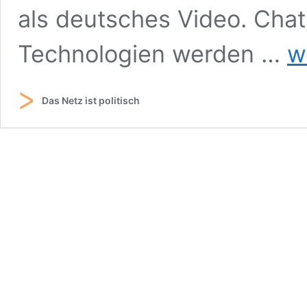
als deutsches Video. Cha
Wie
Technologien werden …
w
funk
eige
Cha
Das Netz ist politisch