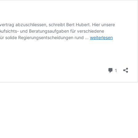
vertrag abzuschliessen, schreibt Bert Hubert. Hier unsere
t Aufsichts- und Beratungsaufgaben für verschiedene
Die
 für solide Regierungsentscheidungen rund …
weiterlesen
Cloud,
der
unkündbare
Subunternehmer
Kommenta
1